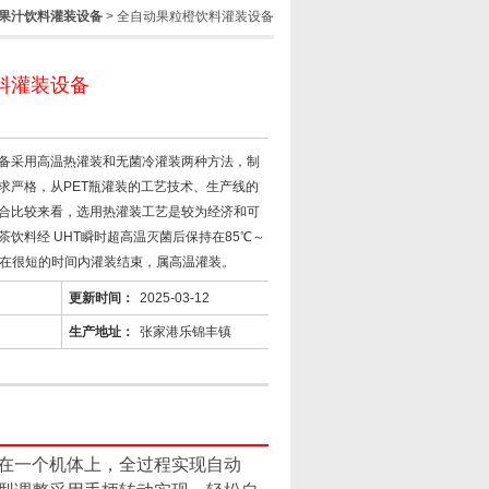
果汁饮料灌装设备
> 全自动果粒橙饮料灌装设备
料灌装设备
备采用高温热灌装和无菌冷灌装两种方法，制
求严格，从PET瓶灌装的工艺技术、生产线的
合比较来看，选用热灌装工艺是较为经济和可
饮料经 UHT瞬时超高温灭菌后保持在85℃～
且在很短的时间内灌装结束，属高温灌装。
更新时间：
2025-03-12
生产地址：
张家港乐锦丰镇
在一个机体上，全过程实现自动