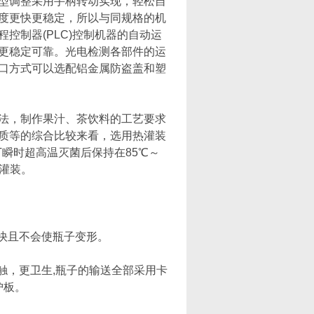
型调整采用手柄转动实现，轻松自
度更快更稳定，所以与同规格的机
控制器(PLC)控制机器的自动运
更稳定可靠。光电检测各部件的运
口方式可以选配铝金属防盗盖和塑
法，制作果汁、茶饮料的工艺要求
品质等的综合比较来看，选用热灌装
T瞬时超高温灭菌后保持在85℃～
灌装。
快且不会使瓶子变形。
，更卫生,瓶子的输送全部采用卡
护板。