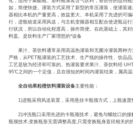
化，适用于聚酯瓶、塑料瓶灌装含气饮料，各部分的适用瓶
如，简便快捷。灌装方式采用了新型的常压灌装，使灌装速
器相比本机的产量更高，效益更大。本机采用了先进的可编程
行，进瓶链道采用风送，与主机变频器相互配合使进瓶运行
行状况，所以自动化程度高，操作简便。在此基础上，其封
料盖。是饮料生产厂家理想的*设备
果汁、茶饮料通常采用高温热灌装和无菌冷灌装两种方
严格，从PET瓶灌装的工艺技术、生产线的操作性、饮品
工艺是较为经济和可靠的。热灌装要求果汁、茶饮料经 UH
95℃之间的一个定值，且在很短的时间内灌装结束，属高温
全自动果粒橙饮料灌装设备
主要性能：
1)进瓶采用风送装置，采用悬挂卡瓶颈方式，上瓶速度
2)冲洗瓶口采用先进的卡瓶颈技术，避免与螺纹口的接触
瓶颈技术,变换瓶形无需调整高度,只需变换瓶身直径相关的