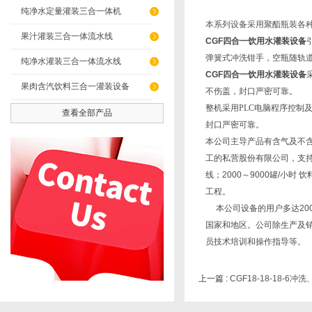
纯净水定量灌装三合一体机
本系列设备采用聚酯瓶装各
果汁灌装三合一体流水线
CGF四合一饮用水灌装设备
弹簧式冲洗钳手，空瓶随轨
纯净水灌装三合一体流水线
CGF四合一饮用水灌装设备
果肉含汽饮料三合一灌装设备
不伤盖，封口严密可靠。
整机采用PLC电脑程序控制
查看全部产品
封口严密可靠。
本公司主导产品有含气及不
工的私营股份有限公司，支持
线；2000～9000罐/小
工程。
本公司设备的用户多达20
国家和地区。公司除生产及
员技术培训和操作指导等。
上一篇 :
CGF18-18-18-