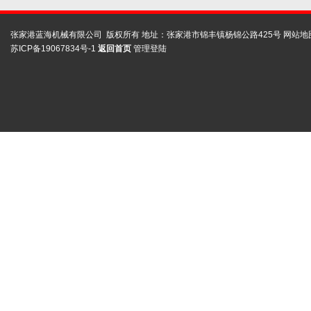
张家港蓝海机械有限公司 版权所有 地址：张家港市锦丰镇杨锦公路425号
网站地
苏ICP备19067834号-1
返回首页
管理登陆