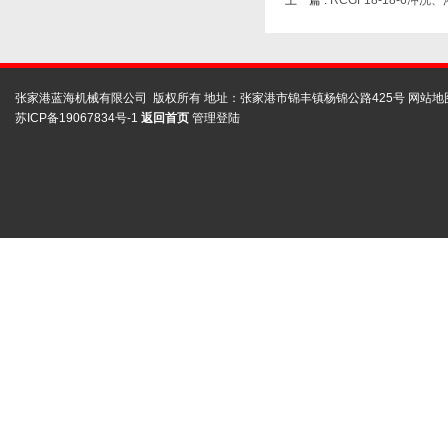
上一篇 :
RCGF18-18-6
张家港蓝海机械有限公司 版权所有 地址：张家港市锦丰镇杨锦公路425号
网站地
苏ICP备19067834号-1
返回首页
管理登陆