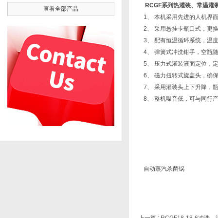
RCGF系列热灌装、常温灌
查看全部产品
1、 本机采用先进的人机界
2、 采用悬挂卡瓶口式，更
3、 配有恒温循环系统，温
4、 弹簧式冲洗钳手，空瓶
5、 压力式灌装液面定位，
6、 磁力扭转式旋盖头，确
7、 采用灌装头上下升降，
8、 整机噪音低，可与同行
自动蒸汽杀菌锅