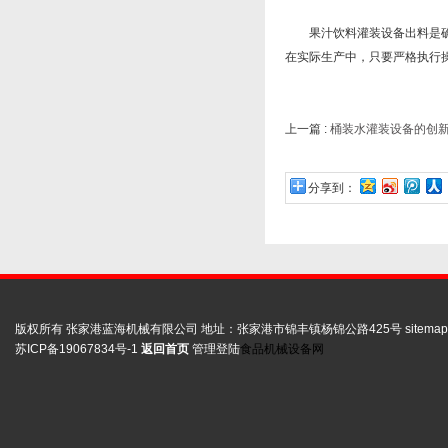
果汁饮料灌装设备出料是确保
在实际生产中，只要严格执行
上一篇 :
桶装水灌装设备的创
分享到：
版权所有 张家港蓝海机械有限公司 地址：张家港市锦丰镇杨锦公路425号
sitemap
苏ICP备19067834号-1
返回首页
管理登陆
食品机械设备网