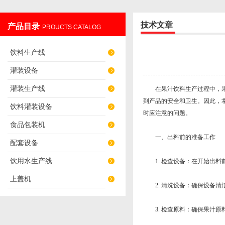
技术文章
产品目录
PROUCTS CATALOG
张家港蓝海机械有限公司
饮料生产线
灌装设备
灌装生产线
在果汁饮料生产过程中，
到产品的安全和卫生。因此，
饮料灌装设备
时应注意的问题。
食品包装机
一、出料前的准备工作
配套设备
饮用水生产线
1. 检查设备：在开始出料
上盖机
2. 清洗设备：确保设备清
3. 检查原料：确保果汁原