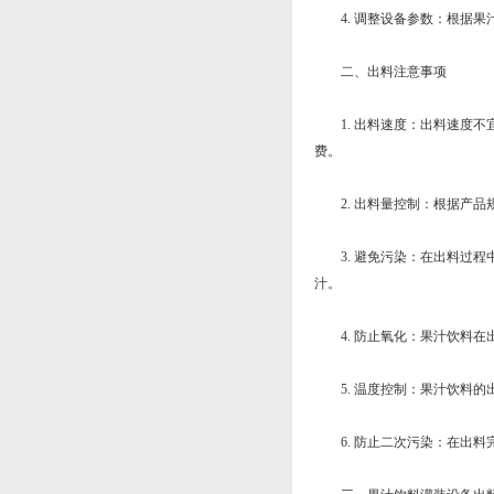
4. 调整设备参数：根据果
二、出料注意事项
1. 出料速度：出料速度不
费。
2. 出料量控制：根据产品
3. 避免污染：在出料过程
汁。
4. 防止氧化：果汁饮料在
5. 温度控制：果汁饮料的
6. 防止二次污染：在出料