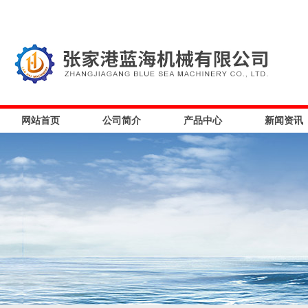
网站首页
公司简介
产品中心
新闻资讯