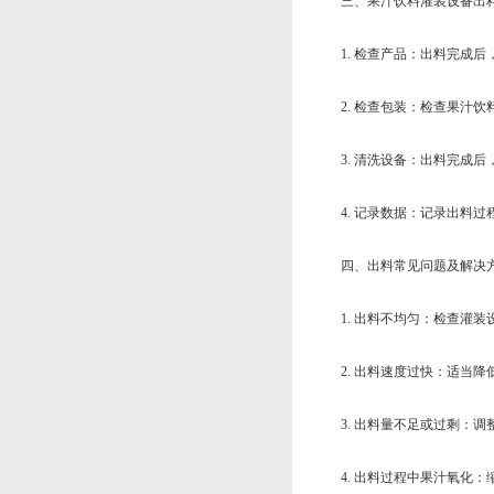
三、果汁饮料灌装设备出料
1. 检查产品：出料完成后
2. 检查包装：检查果汁饮
3. 清洗设备：出料完成后
4. 记录数据：记录出料过
四、出料常见问题及解决
1. 出料不均匀：检查灌装
2. 出料速度过快：适当降
3. 出料量不足或过剩：调
4. 出料过程中果汁氧化：