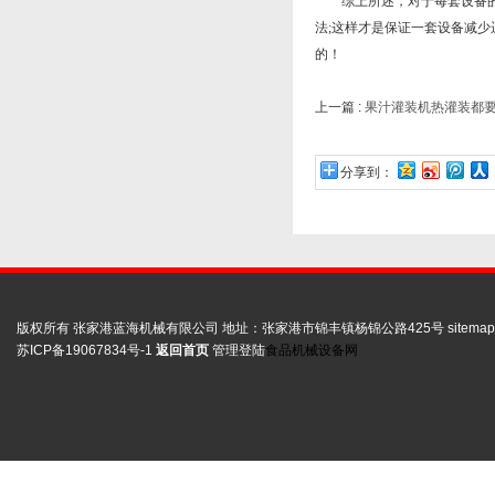
综上所述，对于每套设备的运
法;这样才是保证一套设备减
的！
上一篇 :
果汁灌装机热灌装都
分享到：
版权所有 张家港蓝海机械有限公司 地址：张家港市锦丰镇杨锦公路425号
sitemap
苏ICP备19067834号-1
返回首页
管理登陆
食品机械设备网